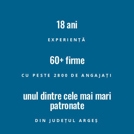
DEVI
18 ani
ALTE LINKU
EXPERIENȚĂ
English
Locație
60+ firme
Calendar even
Contactează-
CU PESTE 2800 DE ANGAJAȚI
unul dintre cele mai mari
patronate
DIN JUDEȚUL ARGEȘ