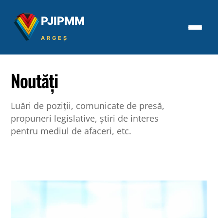
Skip
to
PJIPMM
content
ARGEȘ
Noutăți
PJI
ARGE
Luări de poziții, comunicate de presă,
propuneri legislative, știri de interes
Evenimente:
Conf
pentru mediul de afaceri, etc.
Locație:
Pitești, 
ACASĂ
DESPRE NOI