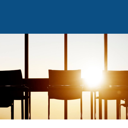
Back
To
Top
×
JIPMM
GEȘ
Conferința Economică Argeș
ti, Argeș
I