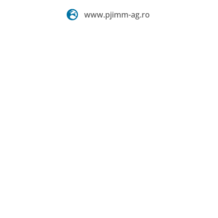
PORTAL M
www.pjimm-ag.ro
ALTE LIN
English
Locație
Calendar e
Contacteaz