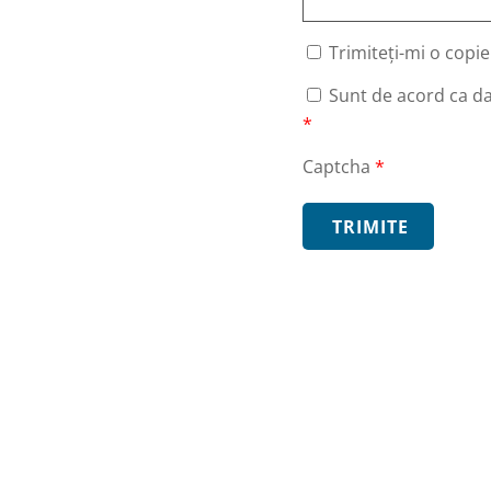
EMBRI
DEVINO MEMBRU
Trimiteți-mi o copie
Sunt de acord ca dat
KURI
*
Captcha
*
TRIMITE
venimente
ă-ne