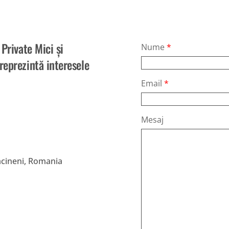
Private Mici și
Nume
*
reprezintă interesele
Email
*
TE
Mesaj
IMM
acineni, Romania