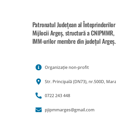
MEMBRI
Patronatul Județean al Înteprinderilor 
Mijlocii Argeș, structură a CNIPMMR, 
BENEFICII
IMM-urilor membre din județul Argeș.
EVENIMEN
RESURSE 
Organizaţie non-profit
NOUTĂȚI
Str. Principală (DN73), nr.500D, Mar
CONTACT
0722 243 448
pjipmmarges@gmail.com